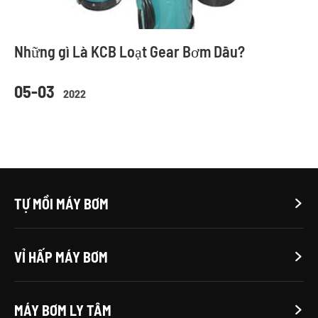
Những gì Là KCB Loạt Gear Bơm Dầu?
05-03
2022
TỰ MỒI MÁY BƠM

VỈ HẤP MÁY BƠM

MÁY BƠM LY TÂM
