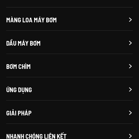
MÀNG LOA MÁY BƠM

DẦU MÁY BƠM

BƠM CHÌM

ỨNG DỤNG

GIẢI PHÁP

NHANH CHÓNG LIÊN KẾT
