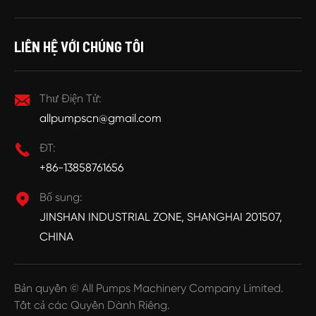
LIÊN HỆ VỚI CHÚNG TÔI

Thư Điện Tử:
allpumpscn@gmail.com

ĐT:
+86-13858761656

Bổ sung:
JINSHAN INDUSTRIAL ZONE, SHANGHAI 201507,
CHINA
Bản quyền ©
All Pumps Machinery Company Limited.
Tất cả các Quyền Dành Riêng.