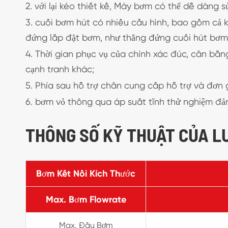
2. với lại kéo thiết kế, Máy bơm có thể dễ dàn
3. cuối bơm hút có nhiều cấu hình, bao gồm cả 
đứng lắp đặt bơm, như thẳng đứng cuối hút bơm 
4. Thời gian phục vụ của chính xác đúc, cân bằ
cạnh tranh khác;
5. Phía sau hỗ trợ chân cung cấp hỗ trợ và đơn g
6. bơm vỏ thông qua áp suất tĩnh thử nghiệm đảm
THÔNG SỐ KỸ THUẬT CỦA L
Bơm Kết Nối Kích Thước
Max. Bơm Flowrate
Max. Đầu Bơm