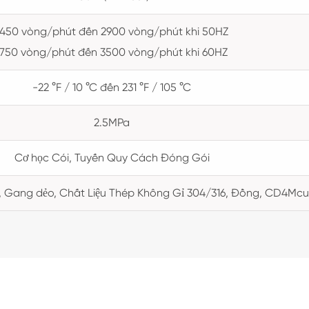
1450 vòng/phút đến 2900 vòng/phút khi 50HZ
1750 vòng/phút đến 3500 vòng/phút khi 60HZ
-22 °F / 10 °C đến 231 °F / 105 °C
2.5MPa
Cơ học Cói, Tuyến Quy Cách Đóng Gói
 Gang dẻo, Chất Liệu Thép Không Gỉ 304/316, Đồng, CD4Mcu