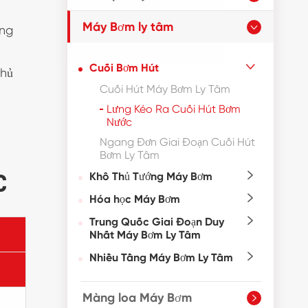
Máy Bơm ly tâm
ẳng

Cuối Bơm Hút

thủ
Cuối Hút Máy Bơm Ly Tâm
Lưng Kéo Ra Cuối Hút Bơm
Nước
Ngang Đơn Giai Đoạn Cuối Hút
Bơm Ly Tâm
C
Khô Thủ Tướng Máy Bơm

Hóa học Máy Bơm

Trung Quốc Giai Đoạn Duy

Nhất Máy Bơm Ly Tâm
Nhiều Tầng Máy Bơm Ly Tâm

Màng loa Máy Bơm
