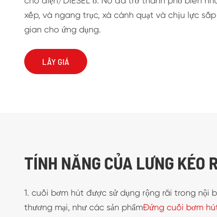
cho điện/DIESEL ổ. Nó đã trở thành phổ biến nh
xếp, và ngang trục, xà cánh quạt và chịu lực sắp
gian cho ứng dụng.
LẤY GIÁ
TÍNH NĂNG CỦA LƯNG KÉO 
1. cuối bơm hút được sử dụng rộng rãi trong nội
thương mại, như các sản phẩm
Đứng cuối bơm hú