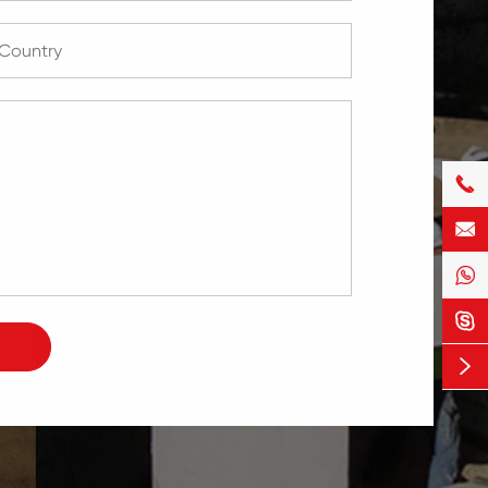




