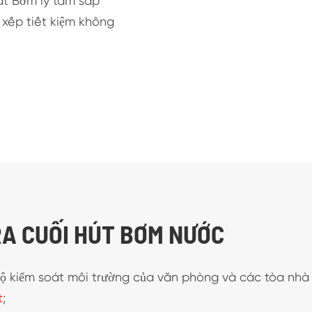
ất Bơm ly tâm sắp
 xếp tiết kiệm không
RA CUỐI HÚT BƠM NƯỚC
 bộ kiểm soát môi trường của văn phòng và các tòa nhà
t
;