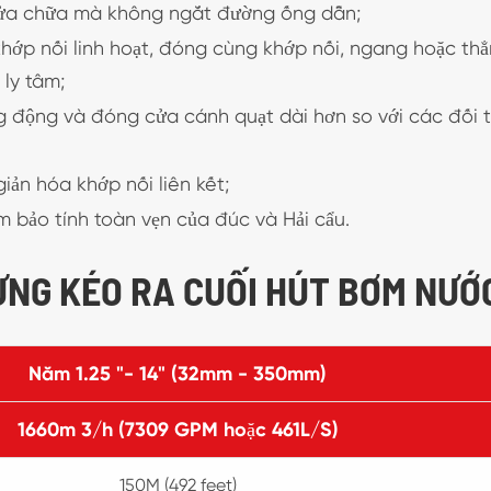
g sửa chữa mà không ngắt đường ống dẫn;
khớp nối linh hoạt, đóng cùng khớp nối, ngang hoặc th
ly tâm;
ng động và đóng cửa cánh quạt dài hơn so với các đối 
iản hóa khớp nối liên kết;
 bảo tính toàn vẹn của đúc và Hải cẩu.
ƯNG KÉO RA CUỐI HÚT BƠM NƯỚ
Năm 1.25 "- 14" (32mm - 350mm)
1660m 3/h (7309 GPM hoặc 461L/S)
150M (492 feet)