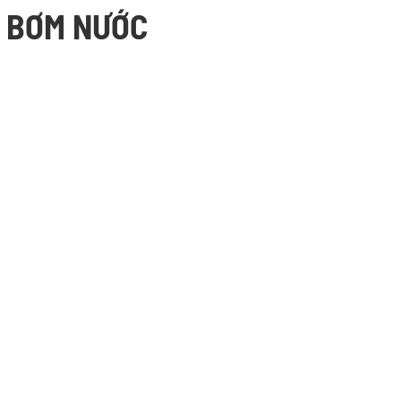
T BƠM NƯỚC