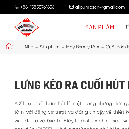
+86-13858761656
allpumpscn@gmail.com


SẢN PHẨM

Nhà
Sản phẩm
Máy Bơm ly tâm
Cuối Bơm 
LƯNG KÉO RA CUỐI HÚT
AIX Loạt cuối bơm hút là một trong những đơn gi
tâm, với động cơ trượt và đáng tin cậy về thiết kế
việc đại tu và bảo trì. Đây là một độ chính xác 