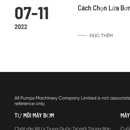
07-11
Cách Chọn Lửa Bơ
2022
ĐỌC THÊM
All Pumps Machinery Company Limited is not associat
reference only.
TỰ MỒI MÁY BƠM
MÁY
Chất rắn Xử Lý Trung Quốc Tự mồi Thùng Rác
Cuố