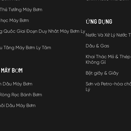
 Thủ Tướng Máy Bơm
 học Máy Bơm
ỨNG DỤNG
g Quốc Giai Đoạn Duy Nhất Máy Bơm Ly
Nước Và Xử Lý Nước T
Dầu & Gas
ều Tầng Máy Bơm Ly Tâm
Khai Thác Mỏ & Thép
Không Gỉ
 MÁY BƠM
Bột giấy & Giấy
h Dầu Máy Bơm
Sơn và Petro-hóa ch
Lý
 Ròng Rọc Bánh Bơm
mồi Dầu Máy Bơm