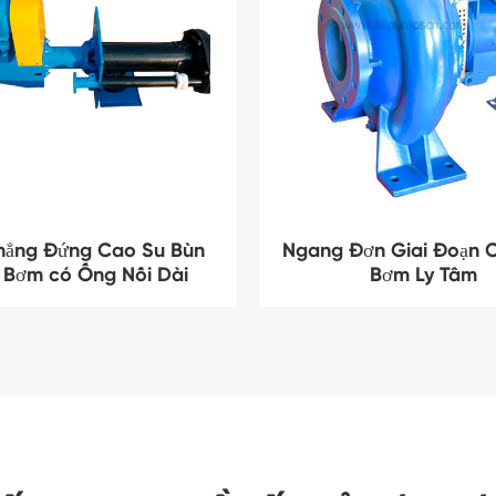
hẳng Đứng Cao Su Bùn
Ngang Đơn Giai Đoạn C
 Bơm có Ống Nối Dài
Bơm Ly Tâm