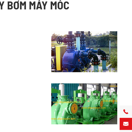
ÁY BƠM MÁY MÓC

