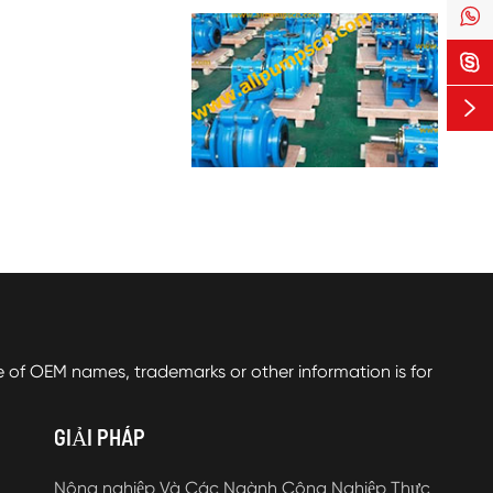



f OEM names, trademarks or other information is for
GIẢI PHÁP
Nông nghiệp Và Các Ngành Công Nghiệp Thực