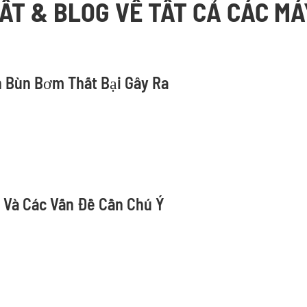
HẤT & BLOG VỀ TẤT CẢ CÁC M
n Bùn Bơm Thất Bại Gây Ra
Và Các Vấn Đề Cần Chú Ý