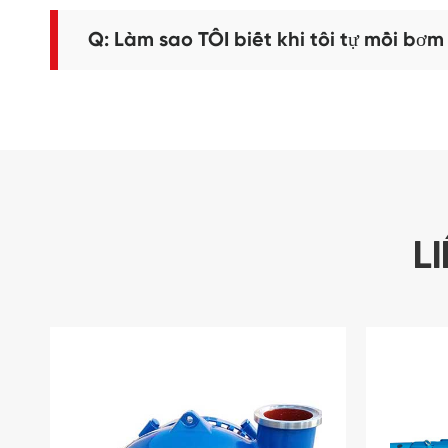
Q: Làm sao TÔI biết khi tôi tự mồi bơm đ
L