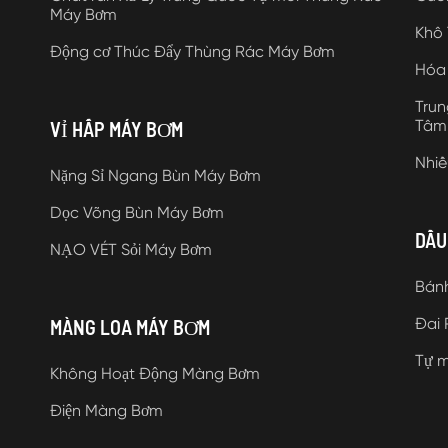
Máy Bơm
Khô
Động cơ Thúc Đẩy Thùng Rác Máy Bơm
Hóa
Trun
Tâm
VỈ HẤP MÁY BƠM
Nhi
Nặng Sỉ Ngang Bùn Máy Bơm
Dọc Võng Bùn Máy Bơm
DẦU
NẠO VÉT Sỏi Máy Bơm
Bán
Đai
MÀNG LOA MÁY BƠM
Tự 
Không Hoạt Động Màng Bơm
Điện Màng Bơm