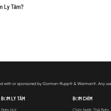
m Ly Tâm?
ed with or sponsored by Gorman-Rupp® & Warman®. Any use o
 BƠM LY TÂM
BƠM CHÌM
i Bơm Hút
Chìm Nước Thải Bơm