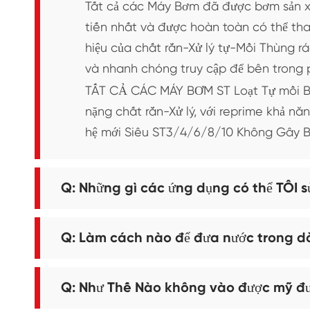
Tất cả các Máy Bơm đã được bơm sản xu
tiến nhất và được hoàn toàn có thể tha
hiệu của chất rắn-Xử lý tự-Mồi Thùng 
và nhanh chóng truy cập để bên trong p
TẤT CẢ CÁC MÁY BƠM ST Loạt Tự mồi Bơm
nặng chất rắn-Xử lý, với reprime khả năn
hệ mới Siêu ST3/4/6/8/10 Không Gây Bí
Q: Những gì các ứng dụng có thể TÔI 
Q: Làm cách nào để đưa nước trong d
Q: Như Thế Nào không vào được mỹ đ