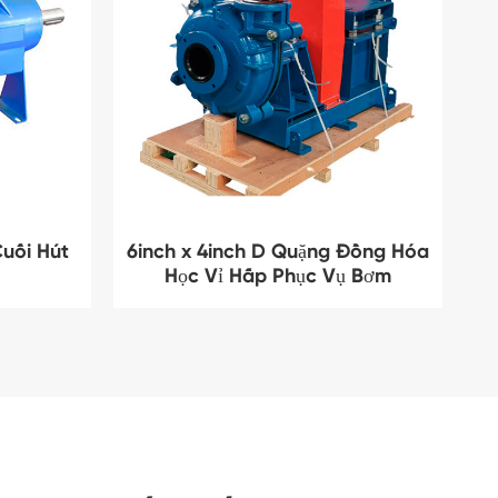
uối Hút
6inch x 4inch D Quặng Đồng Hóa
Học Vỉ Hấp Phục Vụ Bơm