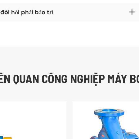
òi hỏi phải bảo trì

IÊN QUAN CÔNG NGHIỆP MÁY B