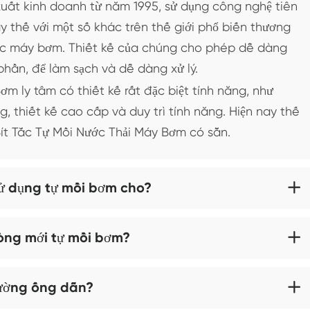
ất kinh doanh từ năm 1995, sử dụng công nghệ tiên
y thế với một số khác trên thế giới phổ biến thương
rác máy bơm. Thiết kế của chúng cho phép dễ dàng
hần, để làm sạch và dễ dàng xử lý.
 ly tâm có thiết kế rất đặc biệt tính năng, như
g, thiết kế cao cấp và duy trì tính năng. Hiện nay thế
t Tắc Tự Mồi Nước Thải Máy Bơm có sẵn.
sử dụng tự mồi bơm cho?

òng mới tự mồi bơm?

ường ống dẫn?
