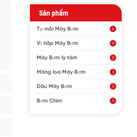
Sản phẩm
Tự mồi Máy Bơm

Vỉ hấp Máy Bơm

Máy Bơm ly tâm

Màng loa Máy Bơm

Dầu Máy Bơm

Bơm Chìm
