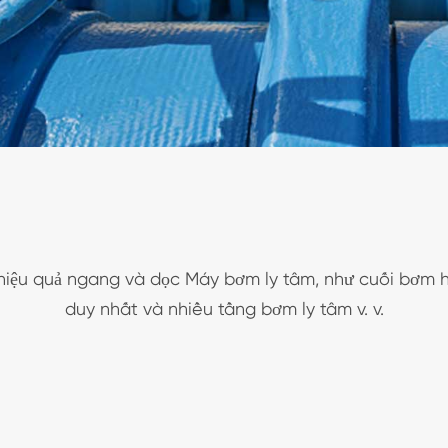
hiệu quả ngang và dọc Máy bơm ly tâm, như cuối bơm 
duy nhất và nhiều tầng bơm ly tâm v. v.