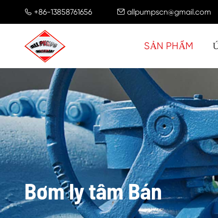
+86-13858761656
allpumpscn@gmail.com


SẢN PHẨM
Bơm ly tâm Bán