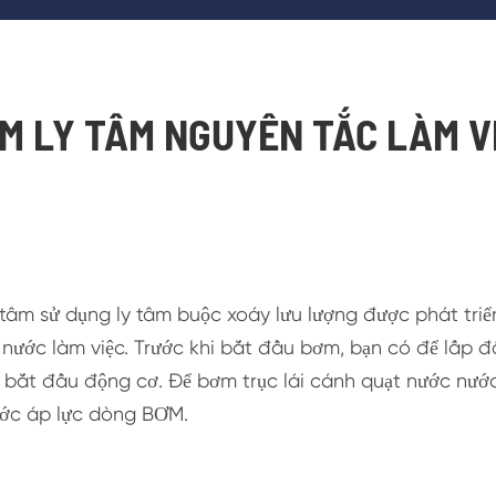
M LY TÂM NGUYÊN TẮC LÀM V
tâm sử dụng ly tâm buộc xoáy lưu lượng được phát triể
 nước làm việc. Trước khi bắt đầu bơm, bạn có để lấp
 bắt đầu động cơ. Để bơm trục lái cánh quạt nước nước
ớc áp lực dòng BƠM.