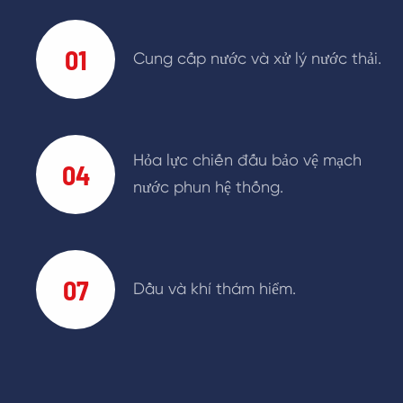
01
Cung cấp nước và xử lý nước thải.
Hỏa lực chiến đấu bảo vệ mạch
04
nước phun hệ thống.
07
Dầu và khí thám hiểm.