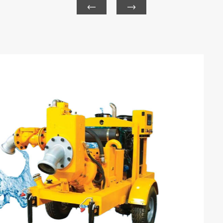


KHÔ THỦ T
Khô Mồi hút chân k
tự động bắt đầu và
lỏng cho lần đầu ti
xuất sắc và cấu tr
và dễ dàng hoạt độ

Hút chân không T

Thủ Tướng Hút Ch
Máy Bơm