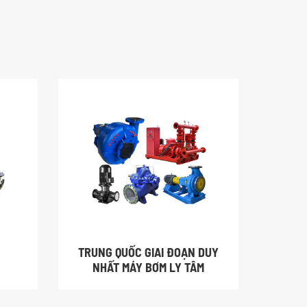
TRUNG QUỐC GIAI ĐOẠN DUY
NHIỀU
NHẤT MÁY BƠM LY TÂM