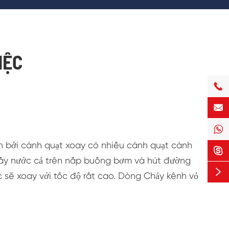
IỆC



n bởi cánh quạt xoay có nhiều cánh quạt cánh

 đầy nước cả trên nắp buồng bơm và hút đường

 sẽ xoay với tốc độ rất cao. Dòng Chảy kênh vỏ