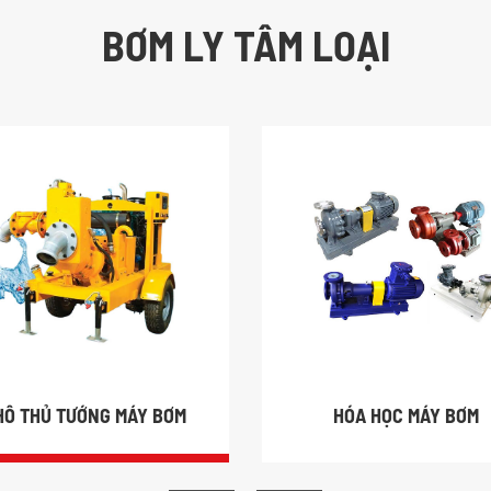
BƠM LY TÂM LOẠI
HÔ THỦ TƯỚNG MÁY BƠM
HÓA HỌC MÁY BƠM