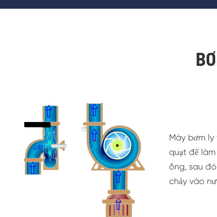
BƠ
Máy bơm ly 
quạt để làm
ống, sau đó
chảy vào nư