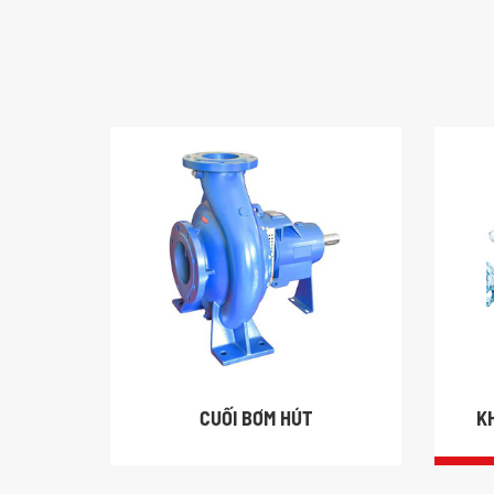
CUỐI BƠM HÚT
K