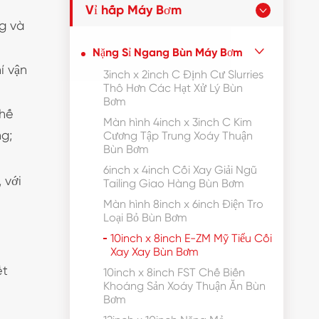
Vỉ hấp Máy Bơm

ng và
Nặng Sỉ Ngang Bùn Máy Bơm

í vận
3inch x 2inch C Định Cư Slurries
Thô Hơn Các Hạt Xử Lý Bùn
Bơm
thế
Màn hình 4inch x 3inch C Kim
ng;
Cương Tập Trung Xoáy Thuận
Bùn Bơm
6inch x 4inch Cối Xay Giải Ngũ
 với
Tailing Giao Hàng Bùn Bơm
Màn hình 8inch x 6inch Điện Tro
Loại Bỏ Bùn Bơm
10inch x 8inch E-ZM Mỹ Tiểu Cối
Xay Xay Bùn Bơm
ết
10inch x 8inch FST Chế Biến
Khoáng Sản Xoáy Thuận Ăn Bùn
Bơm