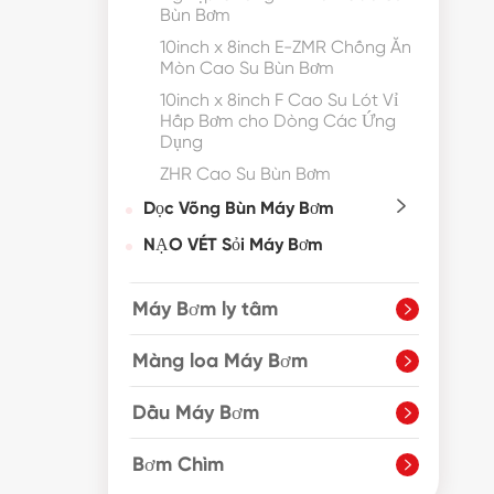
Bùn Bơm
10inch x 8inch E-ZMR Chống Ăn
Mòn Cao Su Bùn Bơm
10inch x 8inch F Cao Su Lót Vỉ
Hấp Bơm cho Dòng Các Ứng
Dụng
ZHR Cao Su Bùn Bơm
Dọc Võng Bùn Máy Bơm

NẠO VÉT Sỏi Máy Bơm
Máy Bơm ly tâm

Màng loa Máy Bơm

Dầu Máy Bơm

Bơm Chìm
