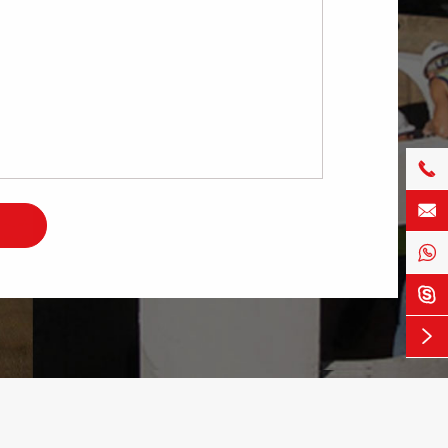




