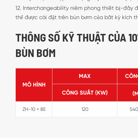
12. Interchangeability niêm phong thiết bị-đầy 
thể được cài đặt trên bùn bơm của bất kỳ kích t
THÔNG SỐ KỸ THUẬT CỦA 10'
BÙN BƠM
MAX
CÔN
MÔ HÌNH
CÔNG SUẤT (KW)
(
ZH-10 × 8E
120
540