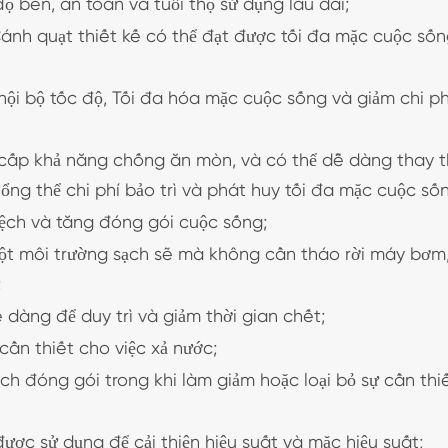
ộ bền, an toàn và tuổi thọ sử dụng lâu dài;
ánh quạt thiết kế có thể đạt được tối đa mặc cuộc số
nội bộ tốc độ, Tối đa hóa mặc cuộc sống và giảm chi ph
 cấp khả năng chống ăn mòn, và có thể dễ dàng thay 
 tổng thể chi phí bảo trì và phát huy tối đa mặc cuộc số
 lệch và tăng đóng gói cuộc sống;
một môi trường sạch sẽ mà không cần tháo rời máy bơm,
;
dàng để duy trì và giảm thời gian chết;
 cần thiết cho việc xả nước;
ch đóng gói trong khi làm giảm hoặc loại bỏ sự cần thi
được sử dụng để cải thiện hiệu suất và mặc hiệu suất;