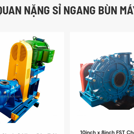
 QUAN NẶNG SỈ NGANG BÙN MÁ
10inch x 8inch FST Ch