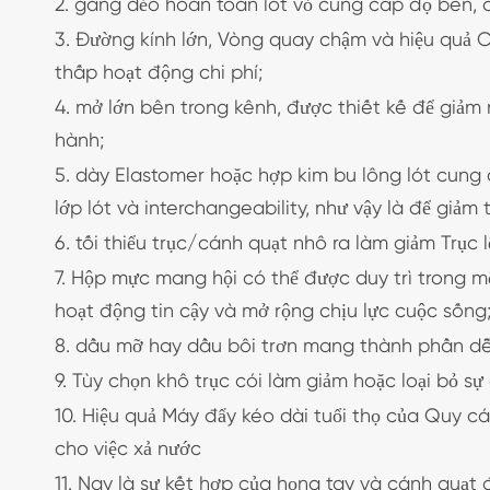
2. gang dẻo hoàn toàn lót vỏ cung cấp độ bền, đ
3. Đường kính lớn, Vòng quay chậm và hiệu quả C
thấp hoạt động chi phí;
4. mở lớn bên trong kênh, được thiết kế để giảm 
hành;
5. dày Elastomer hoặc hợp kim bu lông lót cung
lớp lót và interchangeability, như vậy là để giảm
6. tối thiểu trục/cánh quạt nhô ra làm giảm Trục
7. Hộp mực mang hội có thể được duy trì trong 
hoạt động tin cậy và mở rộng chịu lực cuộc sống
8. dầu mỡ hay dầu bôi trơn mang thành phần dễ 
9. Tùy chọn khô trục cói làm giảm hoặc loại bỏ sự
10. Hiệu quả Máy đẩy kéo dài tuổi thọ của Quy cá
cho việc xả nước
11. Nay là sự kết hợp của họng tay và cánh quạt 