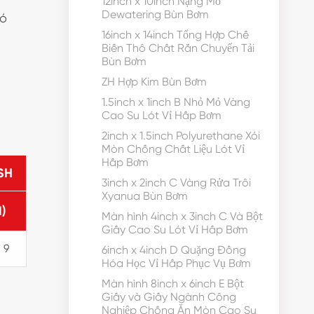
12inch x 10inch Nặng Mỏ
Dewatering Bùn Bơm
có
16inch x 14inch Tổng Hợp Chế
Biến Thô Chất Rắn Chuyển Tải
Bùn Bơm
ZH Hợp Kim Bùn Bơm
1.5inch x 1inch B Nhỏ Mỏ Vàng
Cao Su Lót Vỉ Hấp Bơm
2inch x 1.5inch Polyurethane Xói
Mòn Chống Chất Liệu Lót Vỉ
Hấp Bơm
SH
3inch x 2inch C Vàng Rửa Trôi
Xyanua Bùn Bơm
)
Màn hình 4inch x 3inch C Và Bột
Giấy Cao Su Lót Vỉ Hấp Bơm
 9
6inch x 4inch D Quặng Đồng
Hóa Học Vỉ Hấp Phục Vụ Bơm
Màn hình 8inch x 6inch E Bột
Giấy và Giấy Ngành Công
Nghiệp Chống Ăn Mòn Cao Su