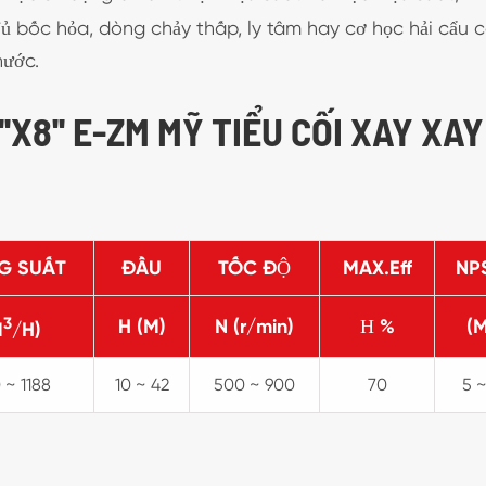
đủ bốc hỏa, dòng chảy thấp, ly tâm hay cơ học hải cẩu 
hước.
'X8'' E-ZM MỸ TIỂU CỐI XAY XAY
G SUẤT
ĐẦU
TỐC ĐỘ
MAX.Eff
NP
3
H (M)
N (r/min)
Η %
(M
M
/H)
 ~ 1188
10 ~ 42
500 ~ 900
70
5 ~