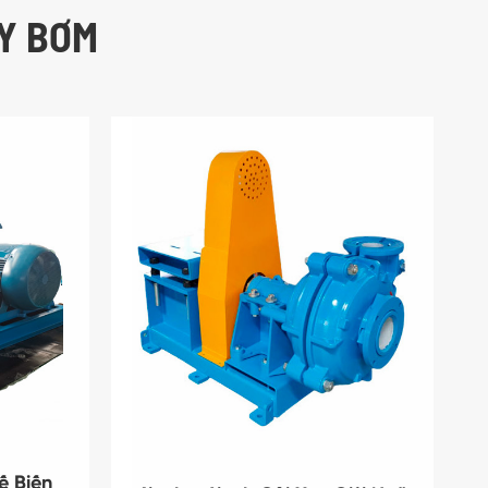
Y BƠM
ế Biến