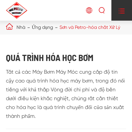




Nhà
Ứng dụng
Sơn và Petro-hóa chất Xử Lý
QUÁ TRÌNH HÓA HỌC BƠM
Tất cả các Máy Bơm Máy Móc cung cấp độ tin
cậy cao quá trình hóa học máy bơm, trong đó nổi
tiếng với khả thấp Vòng đời chi phí và độ bền
dưới điều kiện khắc nghiệt, chúng rất cần thiết
cho hóa học là quá trình chuyển đổi của sản xuất
thành phẩm.