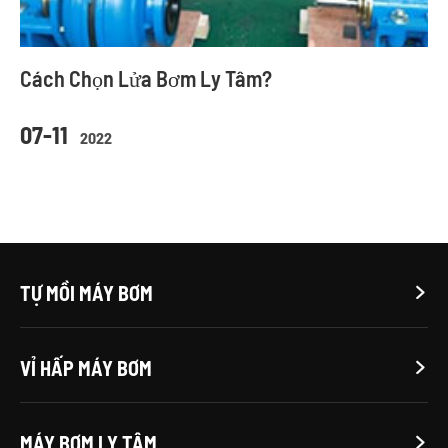
Cách Chọn Lửa Bơm Ly Tâm?
07-11
2022
TỰ MỒI MÁY BƠM

VỈ HẤP MÁY BƠM

MÁY BƠM LY TÂM
