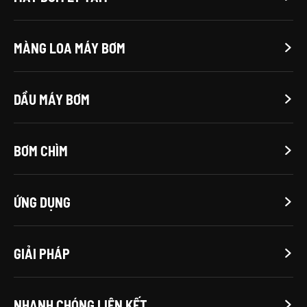
MÀNG LOA MÁY BƠM

DẦU MÁY BƠM

BƠM CHÌM

ỨNG DỤNG

GIẢI PHÁP

NHANH CHÓNG LIÊN KẾT
