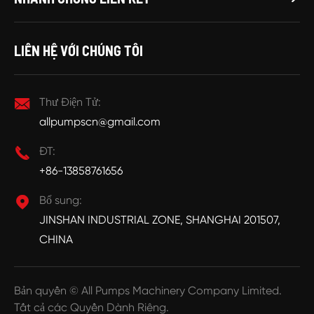
LIÊN HỆ VỚI CHÚNG TÔI

Thư Điện Tử:
allpumpscn@gmail.com

ĐT:
+86-13858761656

Bổ sung:
JINSHAN INDUSTRIAL ZONE, SHANGHAI 201507,
CHINA
Bản quyền ©
All Pumps Machinery Company Limited.
Tất cả các Quyền Dành Riêng.