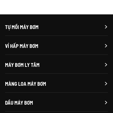
TỰ MỒI MÁY BƠM

VỈ HẤP MÁY BƠM

MÁY BƠM LY TÂM

MÀNG LOA MÁY BƠM

DẦU MÁY BƠM
