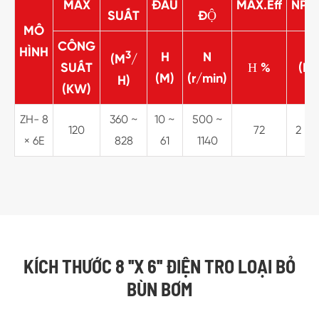
MAX
ĐẦU
MAX.Eff
NPS
SUẤT
ĐỘ
MÔ
CÔNG
HÌNH
3
H
N
(M
/
SUẤT
Η %
(M)
(M)
(r/min)
H)
(KW)
ZH- 8
360 ~
10 ~
500 ~
120
72
2 ~ 
× 6E
828
61
1140
KÍCH THƯỚC 8 ''X 6'' ĐIỆN TRO LOẠI BỎ
BÙN BƠM