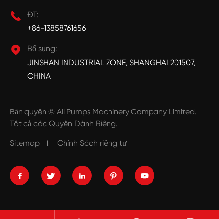

ĐT:
+86-13858761656

Bổ sung:
JINSHAN INDUSTRIAL ZONE, SHANGHAI 201507,
CHINA
Bản quyền ©
All Pumps Machinery Company Limited.
Tất cả các Quyền Dành Riêng.
Sitemap
Chính Sách riêng tư




