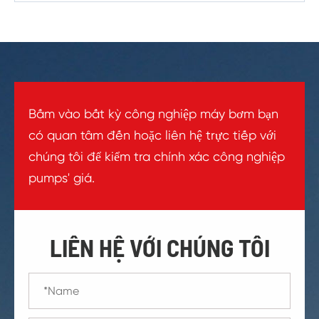
Bấm vào bất kỳ công nghiệp máy bơm bạn
có quan tâm đến hoặc liên hệ trực tiếp với
chúng tôi để kiểm tra chính xác công nghiệp
pumps' giá.
LIÊN HỆ VỚI CHÚNG TÔI