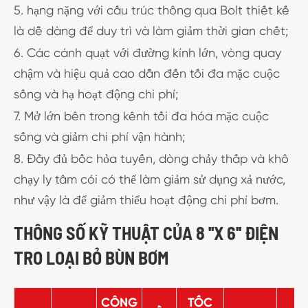
5. hạng nặng với cấu trúc thông qua Bolt thiết kế
là dễ dàng để duy trì và làm giảm thời gian chết;
6. Các cánh quạt với đường kính lớn, vòng quay
chậm và hiệu quả cao dẫn đến tối đa mặc cuộc
sống và hạ hoạt động chi phí;
7. Mở lớn bên trong kênh tối đa hóa mặc cuộc
sống và giảm chi phí vận hành;
8. Đầy đủ bốc hỏa tuyến, dòng chảy thấp và khô
chạy ly tâm cói có thể làm giảm sử dụng xả nước,
như vậy là để giảm thiểu hoạt động chi phí bơm.
THÔNG SỐ KỸ THUẬT CỦA 8 ''X 6'' ĐIỆN
TRO LOẠI BỎ BÙN BƠM
CÔNG
TỐC