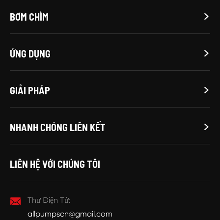
BƠM CHÌM

ỨNG DỤNG

GIẢI PHÁP

NHANH CHÓNG LIÊN KẾT

LIÊN HỆ VỚI CHÚNG TÔI

Thư Điện Tử:
allpumpscn@gmail.com