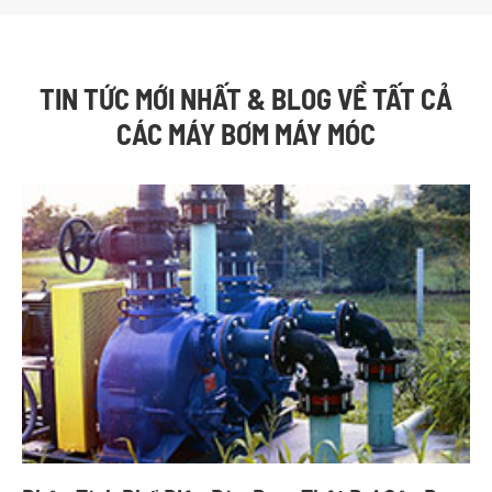
TIN TỨC MỚI NHẤT & BLOG VỀ TẤT CẢ
CÁC MÁY BƠM MÁY MÓC