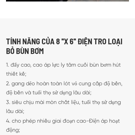
TÍNH NĂNG CỦA 8 ''X 6'' ĐIỆN TRO LOẠI
BỎ BÙN BƠM
1. đẩy cao, cao áp lực ly tâm cuối bùn bơm hút
thiết kế;
2. gang dẻo hoàn toàn lót vỏ cung cấp độ bền,
độ bền và tuổi thọ sử dụng lâu dài;
3. siêu chịu mài mòn chất liệu, tuổi thọ sử dụng
lâu dài;
4. cho phép nhiều giai đoạn cao-Điện áp hoạt
động;