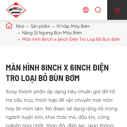




Nhà
Sản phẩm
Vỉ hấp Máy Bơm
Nặng Sỉ Ngang Bùn Máy Bơm
Màn hình 8inch x 6inch Điện Tro Loại Bỏ Bùn Bơm
MÀN HÌNH 8INCH X 6INCH ĐIỆN
TRO LOẠI BỎ BÙN BƠM
Xoay thành phần áp dụng tiêu chuẩn giá đỡ hỗ
trợ cấu trúc, thích hợp để vận chuyển mài mòn
hay ăn mòn sên. Nó được sử dụng rộng rãi trong
ngành luyện kim, khai thác mỏ, dầu khí, công
nghiệp hóa chất, than đá, điện lực, giao thông