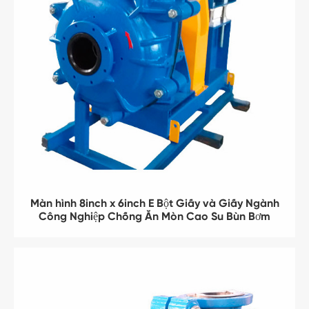
Màn hình 8inch x 6inch E Bột Giấy và Giấy Ngành
Công Nghiệp Chống Ăn Mòn Cao Su Bùn Bơm