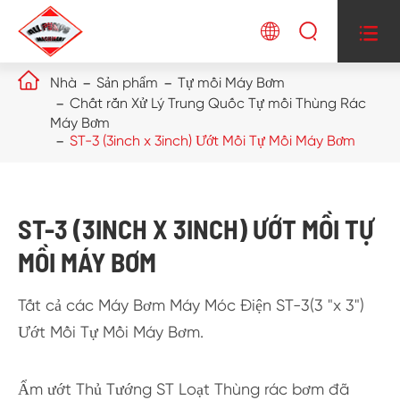




Nhà
Sản phẩm
Tự mồi Máy Bơm
Chất rắn Xử Lý Trung Quốc Tự mồi Thùng Rác
Máy Bơm
ST-3 (3inch x 3inch) Ướt Mồi Tự Mồi Máy Bơm
ST-3 (3INCH X 3INCH) ƯỚT MỒI TỰ
MỒI MÁY BƠM
Tất cả các Máy Bơm Máy Móc Điện ST-3(3 "x 3")
Ướt Mồi Tự Mồi Máy Bơm.
Ẩm ướt Thủ Tướng ST Loạt Thùng rác bơm đã