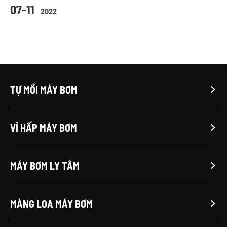
07-11
2022
TỰ MỒI MÁY BƠM

VỈ HẤP MÁY BƠM

MÁY BƠM LY TÂM

MÀNG LOA MÁY BƠM
