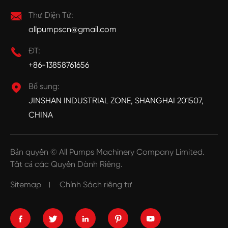

Thư Điện Tử:
allpumpscn@gmail.com

ĐT:
+86-13858761656

Bổ sung:
JINSHAN INDUSTRIAL ZONE, SHANGHAI 201507,
CHINA
Bản quyền ©
All Pumps Machinery Company Limited.
Tất cả các Quyền Dành Riêng.
Sitemap
Chính Sách riêng tư




