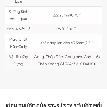
Loại
Đường Kính
222.25mm(8.75 ")
cánh quạt
Max. Nhiệt Độ
176 °F / 80 °C
Max. Chất
Khả năng lên đến 63.5mm(2.5 ")
Rắn-Xử lý
Vật liệu Xây
Gang, Thép Đúc, Gang dẻo, Chất Liệu
Dựng
Thép Không Gỉ 304/316, CD4MCu
KÍCH THƯỚC CỦA ST-3 (3 ''X 3'') ƯỚT MỒI