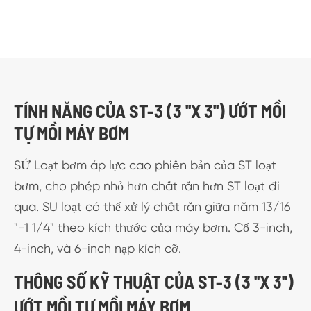
TÍNH NĂNG CỦA ST-3 (3 ''X 3'') ƯỚT MỒI
TỰ MỒI MÁY BƠM
SỬ Loạt bơm áp lực cao phiên bản của ST loạt
bơm, cho phép nhỏ hơn chất rắn hơn ST loạt đi
qua. SU loạt có thể xử lý chất rắn giữa năm 13/16
"-1 1/4" theo kích thước của máy bơm. Cổ 3-inch,
4-inch, và 6-inch nạp kích cỡ.
THÔNG SỐ KỸ THUẬT CỦA ST-3 (3 ''X 3'')
ƯỚT MỒI TỰ MỒI MÁY BƠM