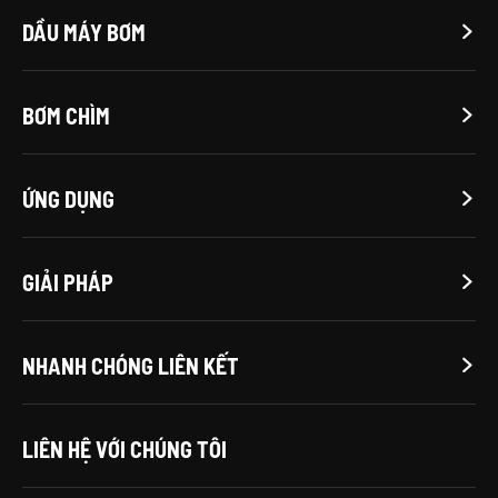
DẦU MÁY BƠM

BƠM CHÌM

ỨNG DỤNG

GIẢI PHÁP

NHANH CHÓNG LIÊN KẾT

LIÊN HỆ VỚI CHÚNG TÔI