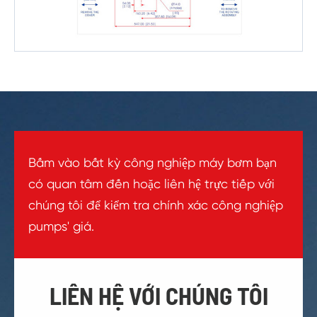
Bấm vào bất kỳ công nghiệp máy bơm bạn
có quan tâm đến hoặc liên hệ trực tiếp với
chúng tôi để kiểm tra chính xác công nghiệp
pumps' giá.
LIÊN HỆ VỚI CHÚNG TÔI