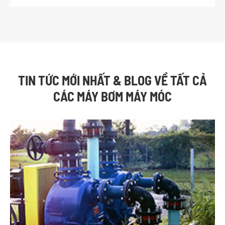
TIN TỨC MỚI NHẤT & BLOG VỀ TẤT CẢ
CÁC MÁY BƠM MÁY MÓC