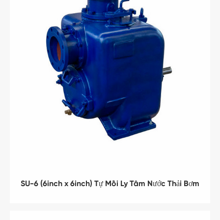
SU-6 (6inch x 6inch) Tự Mồi Ly Tâm Nước Thải Bơm