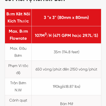
Bơm Kết Nối
3 "x 3" (80mm x 80mm)
Kích Thước
Max. Bơm
3
107M
/H (471 GPM hoặc 29.7L/S)
Flowrate
Max. Đầu
35m (114.8 feet)
Bơm
Phạm Vi tốc
650 vòng/phút đến 2150 vòng/phút
độ
Trần Bơm
190kg(418.87 lbs)
N.W
Cánh quạt
Bán Mở