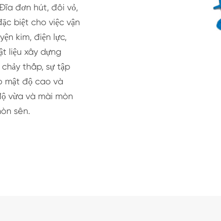
ĩa đơn hút, đôi vỏ,
ặc biệt cho việc vận
ện kim, điện lực,
t liệu xây dựng
chảy thấp, sự tập
o mật độ cao và
độ vừa và mài mòn
òn sên.