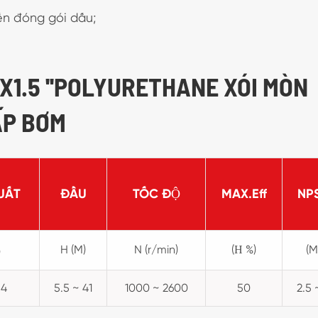
yến đóng gói dấu;
'X1.5 ''POLYURETHANE XÓI MÒN
ẤP BƠM
UẤT
ĐẦU
TỐC ĐỘ
MAX.Eff
NP
H (M)
N (r/min)
(Η %)
(M
)
54
5.5 ~ 41
1000 ~ 2600
50
2.5 