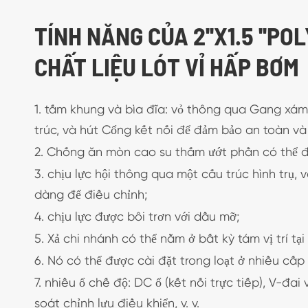
TÍNH NĂNG CỦA 2''X1.5 ''
CHẤT LIỆU LÓT VỈ HẤP BƠM
1. tấm khung và bìa đĩa: vỏ thông qua Gang xám
trúc, và hút Cổng kết nối để đảm bảo an toàn và
2. Chống ăn mòn cao su thấm ướt phần có thể đư
3. chịu lực hội thông qua một cấu trúc hình trụ,
dàng để điều chỉnh;
4. chịu lực được bôi trơn với dầu mỡ;
5. Xả chi nhánh có thể nằm ở bất kỳ tám vị trí tại
6. Nó có thể được cài đặt trong loạt ở nhiều cấ
7. nhiều ổ chế độ: DC ổ (kết nối trực tiếp), V-đai 
soát chỉnh lưu điều khiển, v. v.