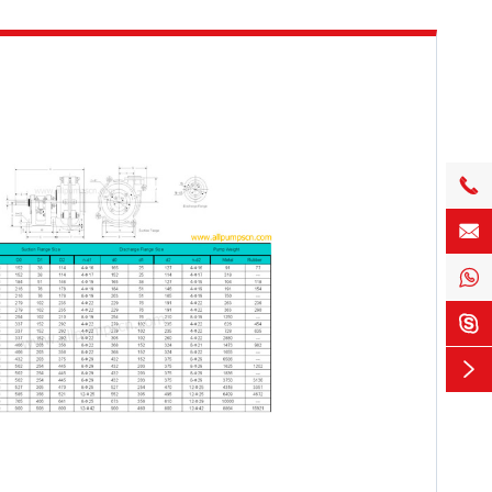




