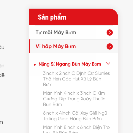
Sản phẩm
Tự mồi Máy Bơm

Vỉ hấp Máy Bơm
ấu

Nặng Sỉ Ngang Bùn Máy Bơm

ần;
3inch x 2inch C Định Cư Slurries
dễ
Thô Hơn Các Hạt Xử Lý Bùn
Bơm
Màn hình 4inch x 3inch C Kim
Cương Tập Trung Xoáy Thuận
Bùn Bơm
6inch x 4inch Cối Xay Giải Ngũ
Tailing Giao Hàng Bùn Bơm
ểm
Màn hình 8inch x 6inch Điện Tro
Loại Bỏ Bùn Bơm