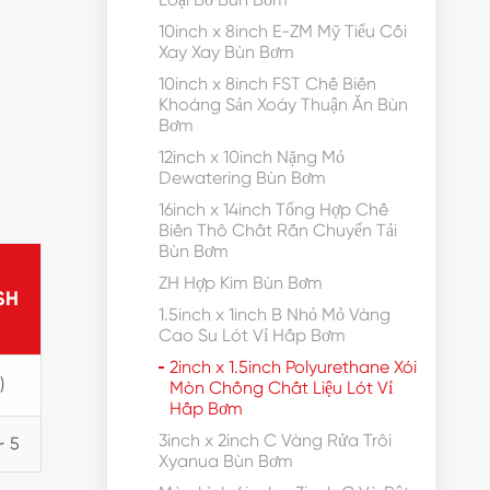
10inch x 8inch E-ZM Mỹ Tiểu Cối
Xay Xay Bùn Bơm
10inch x 8inch FST Chế Biến
Khoáng Sản Xoáy Thuận Ăn Bùn
Bơm
12inch x 10inch Nặng Mỏ
Dewatering Bùn Bơm
16inch x 14inch Tổng Hợp Chế
Biến Thô Chất Rắn Chuyển Tải
Bùn Bơm
ZH Hợp Kim Bùn Bơm
SH
1.5inch x 1inch B Nhỏ Mỏ Vàng
Cao Su Lót Vỉ Hấp Bơm
2inch x 1.5inch Polyurethane Xói
)
Mòn Chống Chất Liệu Lót Vỉ
Hấp Bơm
3inch x 2inch C Vàng Rửa Trôi
~ 5
Xyanua Bùn Bơm