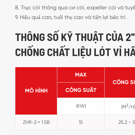
8. Trục cói thông qua cơ cói, expeller cói và tu
9. Hiệu quả cao, tuổi thọ cao và tiện lợi bảo trì.
THÔNG SỐ KỸ THUẬT CỦA 2'
CHỐNG CHẤT LIỆU LÓT VỈ H
MAX
CÔNG S
CÔNG SUẤT
MÔ HÌNH
(KW)
3
(M
/H
ZHR-2 × 1.5B
15
25.2 ~ 