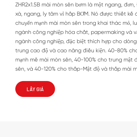
ZHR2x1.5B mài mòn sên bơm là một ngang, đơn, Đ
xà, ngang, ly tâm vỉ hấp BƠM. Nó được thiết kế đ
chuyển mạnh mài mòn sên trong khai thác mỏ, luy
ngành công nghiệp hóa chất, papermaking và vậ
ngành công nghiệp, đặc biệt thích hợp cho dòng 
trung cao độ và cao nâng điều kiện. 40-80% ch
mạnh mẽ mài mòn sên, 40-100% cho trung mật 
sên, và 40-120% cho thấp-Mật độ và thấp mài m
LẤY GIÁ