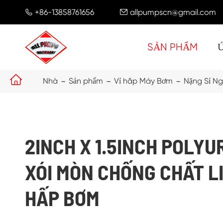
+86-13858761656
allpumpscn@gmail.com


SẢN PHẨM

Nhà
Sản phẩm
Vỉ hấp Máy Bơm
Nặng Sỉ N
2INCH X 1.5INCH POLY
XÓI MÒN CHỐNG CHẤT LI
HẤP BƠM