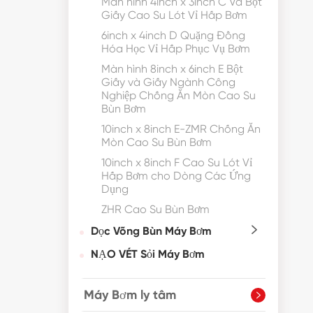
Màn hình 4inch x 3inch C Và Bột
Giấy Cao Su Lót Vỉ Hấp Bơm
6inch x 4inch D Quặng Đồng
Hóa Học Vỉ Hấp Phục Vụ Bơm
Màn hình 8inch x 6inch E Bột
Giấy và Giấy Ngành Công
Nghiệp Chống Ăn Mòn Cao Su
Bùn Bơm
10inch x 8inch E-ZMR Chống Ăn
Mòn Cao Su Bùn Bơm
10inch x 8inch F Cao Su Lót Vỉ
Hấp Bơm cho Dòng Các Ứng
Dụng
ZHR Cao Su Bùn Bơm
Dọc Võng Bùn Máy Bơm

NẠO VÉT Sỏi Máy Bơm
Máy Bơm ly tâm
