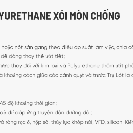
POLYURETHANE XÓI MÒN CHỐNG
 hoặc nốt sần gang theo điều áp suất làm việc, chia c
 dễ dàng thay thế ướt tiết;
ợc thay đổi với kim loại và Polyurethane thấm ướt ph
 và khoảng cách giữa các cánh quạt và trước Trụ Lót là 
 45 độ khoảng thời gian;
p độ để đáp ứng truyền dẫn đường dài;
và ròng rọc ổ, hộp số, thủy lực khớp nối, VFD, silicon-Ki