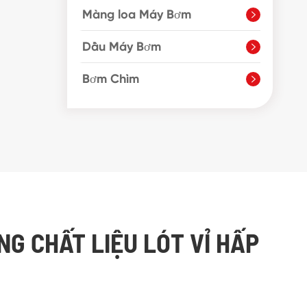
Màng loa Máy Bơm

Dầu Máy Bơm

Bơm Chìm

NG CHẤT LIỆU LÓT VỈ HẤP