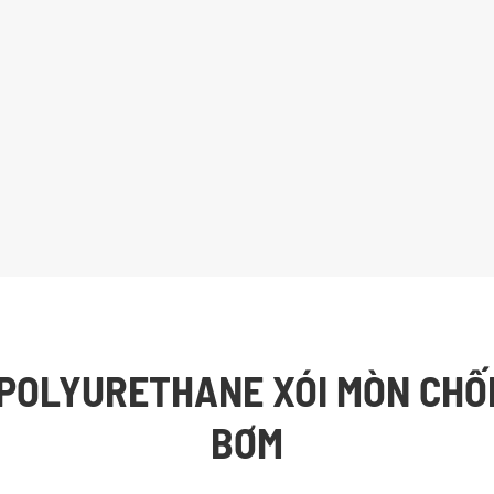
 ''POLYURETHANE XÓI MÒN CHỐ
BƠM