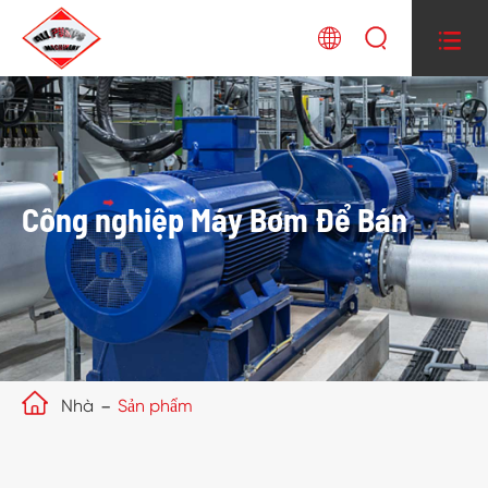



Công nghiệp Máy Bơm Để Bán

Nhà
Sản phẩm