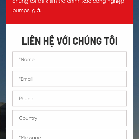
chúng tôi để kiểm tra chính xác công nghiệp
pumps' giá.
LIÊN HỆ VỚI CHÚNG TÔI