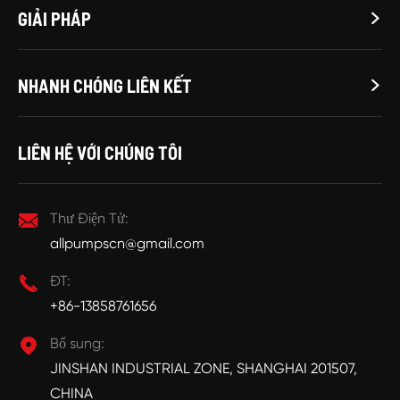
GIẢI PHÁP

NHANH CHÓNG LIÊN KẾT

LIÊN HỆ VỚI CHÚNG TÔI

Thư Điện Tử:
allpumpscn@gmail.com

ĐT:
+86-13858761656

Bổ sung:
JINSHAN INDUSTRIAL ZONE, SHANGHAI 201507,
CHINA