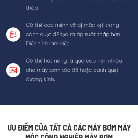
thấp.
Có thể các mảnh vỡ bị mắc kẹt trong
cánh quạt để tạo ra áp suất thấp hơn

Diện tích làm việc.
Có thể hút nâng là quá cao hơn nhiều
cho máy bơm tốc độ hoặc cánh quạt

đường kính.
ƯU ĐIỂM CỦA TẤT CẢ CÁC MÁY BƠM MÁY
MÓC CÔNG NGHIỆP MÁY BƠM