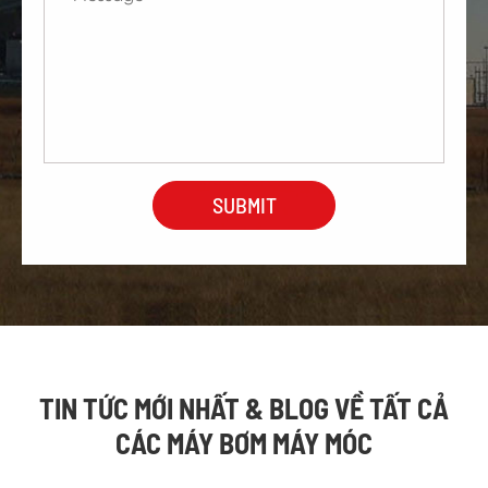
TIN TỨC MỚI NHẤT & BLOG VỀ TẤT CẢ
CÁC MÁY BƠM MÁY MÓC