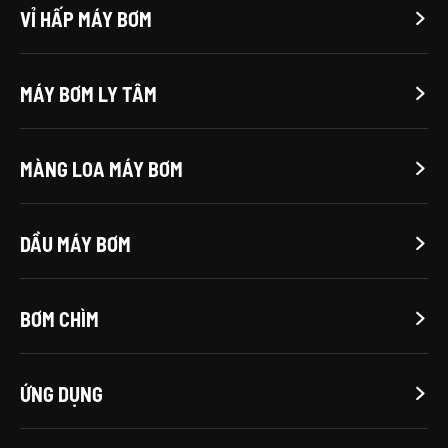
VỈ HẤP MÁY BƠM

MÁY BƠM LY TÂM

MÀNG LOA MÁY BƠM

DẦU MÁY BƠM

BƠM CHÌM

ỨNG DỤNG
