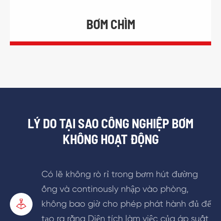
BƠM CHÌM
LÝ DO TẠI SAO CÔNG NGHIỆP BƠM
KHÔNG HOẠT ĐỘNG
Có lẽ không rò rỉ trong bơm hút đường
ống và continously nhập vào phòng,
không bao giờ cho phép phát hành đủ để

tạo ra rằng Diện tích làm việc của áp suất