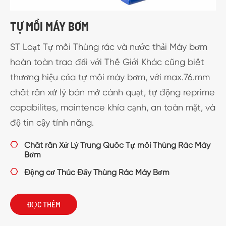
TỰ MỒI MÁY BƠM
ST Loạt Tự mồi Thùng rác và nước thải Máy bơm
hoàn toàn trao đổi với Thế Giới Khác cũng biết
thương hiệu của tự mồi máy bơm, với max.76.mm
chất rắn xử lý bán mở cánh quạt, tự động reprime
capabilites, maintence khía cạnh, an toàn mặt, và
độ tin cậy tính năng.

Chất rắn Xử Lý Trung Quốc Tự mồi Thùng Rác Máy
Bơm

Động cơ Thúc Đẩy Thùng Rác Máy Bơm
ĐỌC THÊM